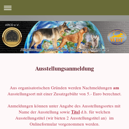
ARCD e.V.
Ausstellungsanmeldung
am
Aus organisatorischen Gründen werden Nachmeldungen
Ausstellungsort mit einer Zusatzgebühr von 5.- Euro berechnet.
Anmeldungen können unter Angabe des Ausstellungsortes mit
Titel
Name der Ausstellung sowie
d.h. für welchen
Ausstellungstitel (wir bieten 2 Ausstellungstitel an) im
Onlineformular vorgenommen werden.