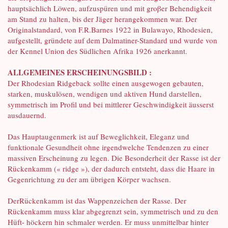
hauptsächlich Löwen, aufzuspüren und mit groβer Behendigkeit
am Stand zu halten, bis der Jäger herangekommen war. Der
Originalstandard, von F.R.Barnes 1922 in Bulawayo, Rhodesien,
aufgestellt, gründete auf dem Dalmatiner-Standard und wurde von
der Kennel Union des Südlichen Afrika 1926 anerkannt.
ALLGEMEINES ERSCHEINUNGSBILD :
Der Rhodesian Ridgeback sollte einen ausgewogen gebauten,
starken, muskulösen, wendigen und aktiven Hund darstellen,
symmetrisch im Profil und bei mittlerer Geschwindigkeit äusserst
ausdauernd.
Das Hauptaugenmerk ist auf Beweglichkeit, Eleganz und
funktionale Gesundheit ohne irgendwelche Tendenzen zu einer
massiven Erscheinung zu legen. Die Besonderheit der Rasse ist der
Rückenkamm (« ridge »), der dadurch entsteht, dass die Haare in
Gegenrichtung zu der am übrigen Körper wachsen.
DerRückenkamm ist das Wappenzeichen der Rasse. Der
Rückenkamm muss klar abgegrenzt sein, symmetrisch und zu den
Hüft- höckern hin schmaler werden. Er muss unmittelbar hinter