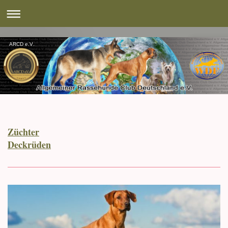
ARCD e.V.
Züchter
Deckrüden