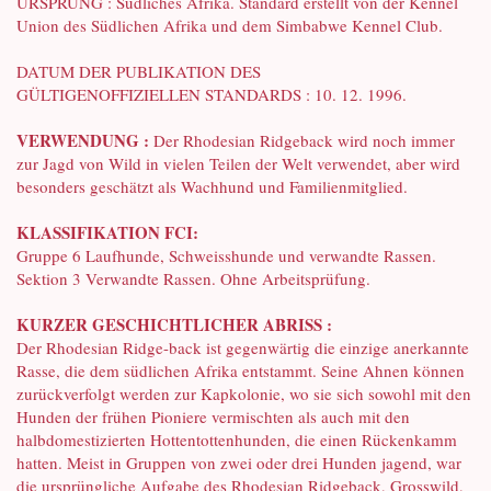
URSPRUNG : Südliches Afrika. Standard erstellt von der Kennel
Union des Südlichen Afrika und dem Simbabwe Kennel Club.
DATUM DER PUBLIKATION DES
GÜLTIGENOFFIZIELLEN STANDARDS : 10. 12. 1996.
VERWENDUNG :
Der Rhodesian Ridgeback wird noch immer
zur Jagd von Wild in vielen Teilen der Welt verwendet, aber wird
besonders geschätzt als Wachhund und Familienmitglied.
KLASSIFIKATION FCI:
Gruppe 6 Laufhunde, Schweisshunde und verwandte Rassen.
Sektion 3 Verwandte Rassen. Ohne Arbeitsprüfung.
KURZER GESCHICHTLICHER ABRISS :
Der Rhodesian Ridge-back ist gegenwärtig die einzige anerkannte
Rasse, die dem südlichen Afrika entstammt. Seine Ahnen können
zurückverfolgt werden zur Kapkolonie, wo sie sich sowohl mit den
Hunden der frühen Pioniere vermischten als auch mit den
halbdomestizierten Hottentottenhunden, die einen Rückenkamm
hatten. Meist in Gruppen von zwei oder drei Hunden jagend, war
die ursprüngliche Aufgabe des Rhodesian Ridgeback, Grosswild,