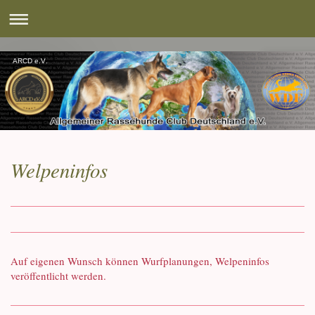
ARCD e.V.
Welpeninfos
Auf eigenen Wunsch können Wurfplanungen, Welpeninfos
veröffentlicht werden.