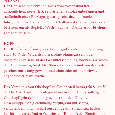
WESEN:
Der Deutsche Schäferhund muss vom Wesensbild her
ausgeglichen, nervenfest, selbstsicher, absolut unbefangen und
(außerhalb einer Reizlage) gutartig sein, dazu aufmerksam und
führig. Er muss Triebverhalten, Belastbarkeit und Selbstsicherheit
besitzen, um als Begleit-, Wach-, Schutz-, Dienst- und Hütehund
geeignet zu sein.
KOPF:
Der Kopf ist keilförmig, der Körpergröße entsprechend (Länge
etwa 40 % der Widerristhöhe), ohne plump zu sein oder
überstreckt zu sein, in der Gesamterscheinung trocken, zwischen
den Ohren mäßig breit. Die Stirn ist von vorn und von der Seite
gesehen nur wenig gewölbt und ohne oder mit nur schwach
angedeuteter Mittelfurche.
Das Verhältnis von Oberkopf zu Gesichtsteil beträgt 50 % zu 50
%. Die Oberkopfbreite entspricht in etwa der Oberkopflänge. Der
Oberkopf geht (von oben gesehen) von den Ohren zur
Nasenkuppe sich gleichmäßig verjüngend mit schräg
verlaufendem, nicht scharf ausgebildetem Stirnabsatz in den
keilförmig verlaufenden Gesichtsteil (Fangteil) des Kopfes über.