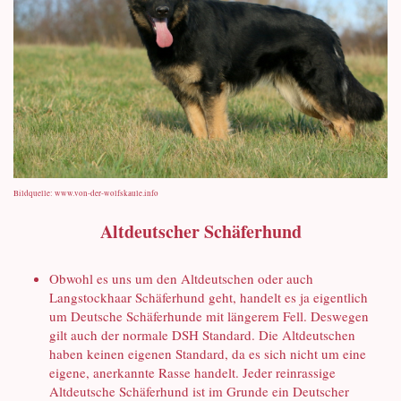
Bildquelle: www.von-der-wolfskaule.info
Altdeutscher Schäferhund
Obwohl es uns um den Altdeutschen oder auch
Langstockhaar Schäferhund geht, handelt es ja eigentlich
um Deutsche Schäferhunde mit längerem Fell. Deswegen
gilt auch der normale DSH Standard. Die Altdeutschen
haben keinen eigenen Standard, da es sich nicht um eine
eigene, anerkannte Rasse handelt. Jeder reinrassige
Altdeutsche Schäferhund ist im Grunde ein Deutscher