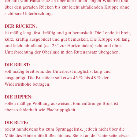
verläuft vom Halsansatz an über den hohen langen Widerrist und
über den geraden Rücken bis zur leicht abfallenden Kruppe ohne
sichtbare Unterbrechung.
DER RÜCKEN:
ist mäßig lang, fest, kräftig und gut bemuskelt. Die Lende ist breit,
kurz, kräftig ausgebildet und gut bemuskelt. Die Kruppe soll lang
und leicht abfallend (ca. 23° zur Horizontalen) sein und ohne
Unterbrechung der Oberlinie in den Rutenansatz übergehen.
DIE BRUST:
soll mäßig breit sein, die Unterbrust möglichst lang und
ausgeprägt. Die Brusttiefe soll etwa 45 % bis 48 % der
Widerristhöhe betragen.
DIE RIPPEN:
sollen mäßige Wölbung ausweisen, tonnenförmige Brust ist
ebenso fehlerhaft wie Flachrippigkeit.
DIE RUTE:
reicht mindestens bis zum Sprunggelenk, jedoch nicht über die
Mitte des Hintermittelfußes hinaus. Sie ist an der Unterseite etwas