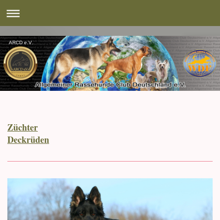
ARCD e.V.
Züchter
Deckrüden