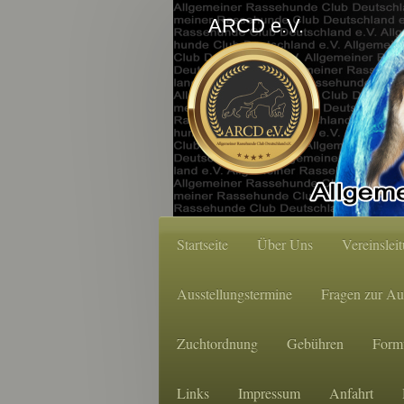
ARCD e.V.
Startseite
Über Uns
Vereinslei
Ausstellungstermine
Fragen zur Au
Zuchtordnung
Gebühren
Form
Links
Impressum
Anfahrt