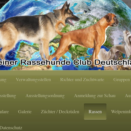
tung
Verwaltungsstellen
Richter und Zuchtwarte
Gruppen 
sstellung
Ausstellungsordnung
Anmeldung zur Schau
Aus
ulare
Galerie
Züchter / Deckrüden
Rassen
Welpeninf
Datenschutz