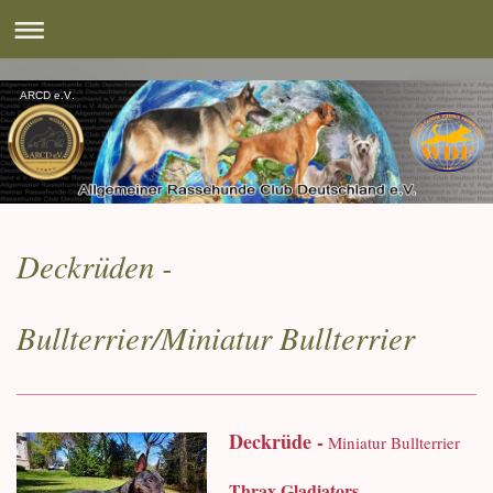
ARCD e.V.
Deckrüden -
Bullterrier/Miniatur Bullterrier
Deckrüde -
Miniatur Bullterrier
Thrax Gladiators