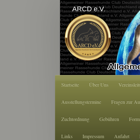
ARCD e.V.
Startseite
Über Uns
Vereinslei
Ausstellungstermine
Fragen zur Au
Zuchtordnung
Gebühren
Form
Links
Impressum
Anfahrt