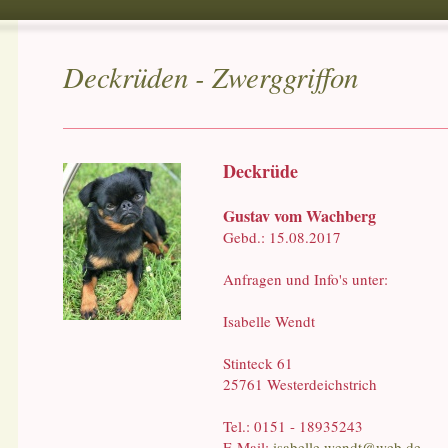
Deckrüden - Zwerggriffon
Deckrüde
Gustav vom Wachberg
Gebd.: 15.08.2017
Anfragen und Info's unter:
Isabelle Wendt
Stinteck 61
25761 Westerdeichstrich
Tel.: 0151 - 18935243
E-Mail:
isabelle.wendt@web.de