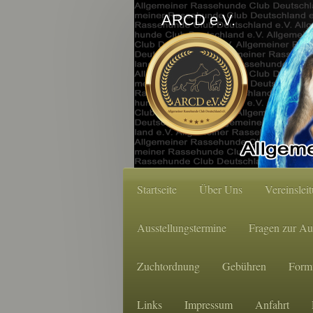
ARCD e.V.
Startseite
Über Uns
Vereinslei
Ausstellungstermine
Fragen zur Au
Zuchtordnung
Gebühren
Form
Links
Impressum
Anfahrt