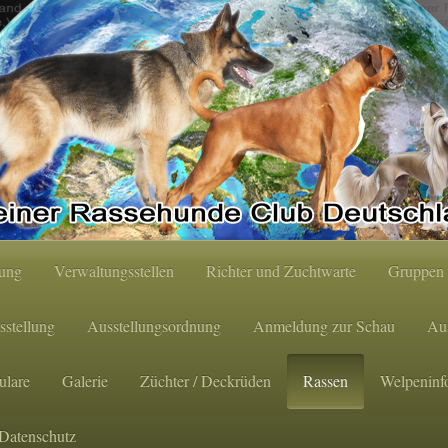
tung
Verwaltungsstellen
Richter und Zuchtwarte
Gruppen 
sstellung
Ausstellungsordnung
Anmeldung zur Schau
Aus
ulare
Galerie
Züchter / Deckrüden
Rassen
Welpeninf
Datenschutz